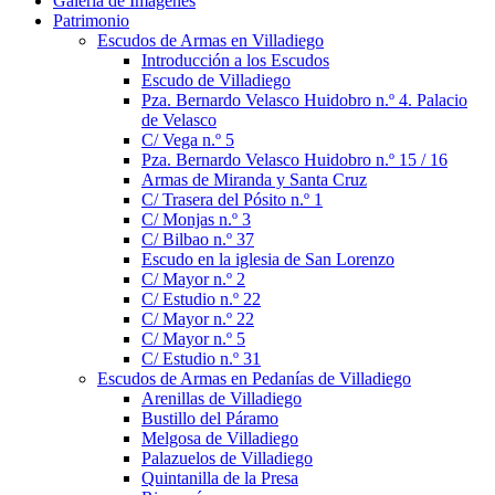
Galería de Imágenes
Patrimonio
Escudos de Armas en Villadiego
Introducción a los Escudos
Escudo de Villadiego
Pza. Bernardo Velasco Huidobro n.º 4. Palacio
de Velasco
C/ Vega n.º 5
Pza. Bernardo Velasco Huidobro n.º 15 / 16
Armas de Miranda y Santa Cruz
C/ Trasera del Pósito n.º 1
C/ Monjas n.º 3
C/ Bilbao n.º 37
Escudo en la iglesia de San Lorenzo
C/ Mayor n.º 2
C/ Estudio n.º 22
C/ Mayor n.º 22
C/ Mayor n.º 5
C/ Estudio n.º 31
Escudos de Armas en Pedanías de Villadiego
Arenillas de Villadiego
Bustillo del Páramo
Melgosa de Villadiego
Palazuelos de Villadiego
Quintanilla de la Presa