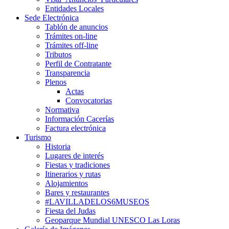
Entidades Locales
Sede Electrónica
Tablón de anuncios
Trámites on-line
Trámites off-line
Tributos
Perfil de Contratante
Transparencia
Plenos
Actas
Convocatorias
Normativa
Información Cacerías
Factura electrónica
Turismo
Historia
Lugares de interés
Fiestas y tradiciones
Itinerarios y rutas
Alojamientos
Bares y restaurantes
#LAVILLADELOS6MUSEOS
Fiesta del Judas
Geoparque Mundial UNESCO Las Loras