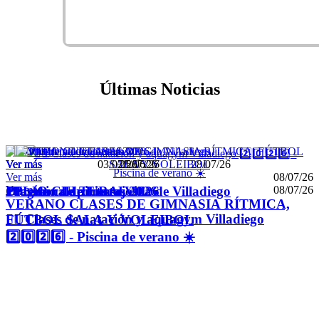
Últimas Noticias
Ver más
Ver más
Ver más
Ver más
03/07/26
28/07/26
25/06/26
28/07/26
Ver más
08/07/26
Ver más
08/07/26
I Premio de pintura Villa de Villadiego
Programa de Fiestas 2026
Olas de calor: consejos
JULIO CULTURAL 2026
VERANO CLASES DE GIMNASIA RÍTMICA,
🏊‍♀️ Clases de natación y aquagym Villadiego
FÚTBOL SALA Y VOLEIBOL
2️⃣0️⃣2️⃣6️⃣ - Piscina de verano ☀️