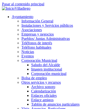
Pasar al contenido principal
Villadiego
Ayuntamiento
Información General
Instalaciones y Servicios públicos
Asociaciones
Empresas y negocios
Pueblos/ Juntas Administrativas
Teléfonos de interés
Teléfono habituales
Noticias
Eventos
Corporación Municipal
Saludo del Alcalde
Imagen institucional
Corporación municipal
Bolsa de empleo
Otros servicios y recursos
Archivo sonoro
Calendarización
Enlaces oficiales
Enlace amigos
Tablón de anuncios particulares
Vista_Anuncios_Particulares