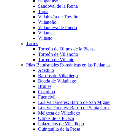
Rioparaíso
Sandoval de la Reina
Tapia
Villahizán de Treviño
Villanoño
Villanueva de Puerta
Villaute
Villusto
Torres
Torreón de Olmos de la Picaza
Torreón de Villanoño
Torreón de Villaute
Pilas Bautismales Románicas en las Pedanías
Acedillo
Barrios de Villadiego
Boada de Villadiego
Brullés
Coculina
Fuencivil
Los Valcárceres: Barrio de San Miguel
Los Valcárceres: Barrio de Santa Cruz
Melgosa de Villadiego
Olmos de la Picaza
Palazuelos de Villadiego
Quintanilla de la Presa