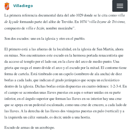
Pasar al contenido principal
Villadiego
La primera referencia documental data del año 1029 donde se le cita como
villa
de Iççade
formando parte del alfoz de Treviño. En 1074 “
villa Iszane de Trivinno,
compuesto de
villa e Iszán,
nombre mozárabe”.
Son dos escudos: uno en la iglesia y otro en el pueblo.
El primero está a las afueras de la localidad, en la iglesia de San Martín, ahora
en ruinas. Nos encontramos este escudo en la hermosa portada renacentista que
da acceso al templo por el lado sur, en la clave del arco de medio punto. Una
grieta que rasga el muro divide el arco y el escudo por la mitad. El contorno tiene
forma de cartela. Está timbrado con un capelo (sombrero de ala ancha) de diez
borlas a cada lado, que indican el grado jerárquico que ocupa un eclesiástico
dentro de la iglesia. Dichas borlas están dispuestas en cuatro órdenes: 1-2-3-4. En
el campo se acomodan unas llaves puestas en aspa o sotuer unidas en su parte
inferior, en el ángulo superior que forman las llaves en su interior hay una cruz
que se apoya en un pedestal escalonado, como una cruz de crucero, a cada lado de
las llaves. A la derecha de las llaves dos vinajeras puestas en palo (vertical) y a
la izquierda un cáliz sumado, es decir, unido a una hostia.
Escudo de armas de un arzobispo.