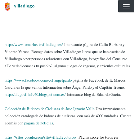
Pasar al contenido principal
Villadiego
http://www.tomarlasdevilladiego.es/
Interesante página de Celia Barbero y
Vicente Varona. Recoge datos sobre Villadiego: libros que se han escrito de
Villadiego o por personas relaciones con Villadiego, fotografías del Concurso
¿De vedad conoces tu pueblo?, algunos juegos de ingenio, y artículos culturales.
https://www.facebook.com/col.angelpardo
página de Facebook de E. Marcos
García en la que vemos información sobre Ángel Pardo y el Capitán Trueno.
http://diegovilla1940.blogspot.com.es/
Intersante blog de Eduardo Gacía.
Colección de Bidones de Ciclistas de Jose Ignacio Valle
Una impresionante
colección catalogada de bidones de ciclistas, con más de 4000 unidades. Cuenta
además con
página de noticias
,
https://sites.google.com/site/villadiegotoros/
Página sobre los toros en