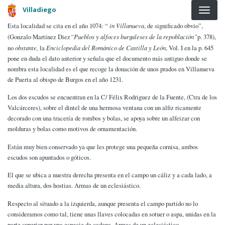
Pasar al contenido principal
Villadiego
Esta localidad se cita en el año 1074: “
in Villanueva
, de significado obvio”,
(Gonzalo Martínez Diez
“Pueblos y alfoces burgaleses de la repoblación”
p. 378),
no
obstante,
la
Enciclopedia del Románico de Castilla y León
, Vol. I en la p. 645
pone en duda el dato anterior y señala que el documento más antiguo donde se
nombra esta localidad es el que recoge la donación de unos prados en Villanueva
de Puerta al obispo de Burgos en el año 1231.
Los dos escudos se encuentran en la C/ Félix Rodriguez de la Fuente, (Ctra de los
Valcárceres), sobre el dintel de una hermosa ventana con un alfiz ricamente
decorado con una tracería de rombos y bolas, se apoya sobre un alfeizar con
molduras y bolas como motivos de ornamentación.
Están muy bien conservado ya que les protege una pequeña cornisa, ambos
escudos son apuntados o góticos.
El que se ubica a nuestra derecha presenta en el campo un cáliz y a cada lado, a
media altura, dos hostias. Armas de un eclesiástico.
Respecto al situado a la izquierda, aunque presenta el campo partido no lo
consideramos como tal, tiene unas llaves colocadas en sotuer o aspa, unidas en la
parte superior por una especie de cadena. Armas de un eclesiástico.