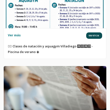
Ver más
08/07/26
🏊‍♀️ Clases de natación y aquagym Villadiego 2️⃣0️⃣2️⃣6️⃣ -
Piscina de verano ☀️