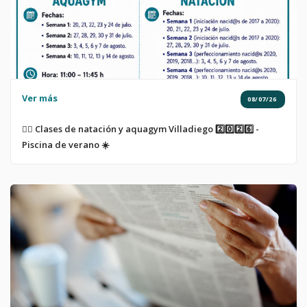
Ver más
08/07/26
🏊‍♀️ Clases de natación y aquagym Villadiego 2️⃣0️⃣2️⃣6️⃣ -
Piscina de verano ☀️