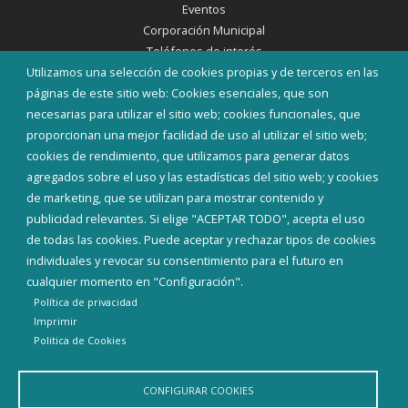
Eventos
Corporación Municipal
Teléfonos de interés
Utilizamos una selección de cookies propias y de terceros en las
páginas de este sitio web: Cookies esenciales, que son
INICIAR SESIÓN
necesarias para utilizar el sitio web; cookies funcionales, que
MAPA WEB
proporcionan una mejor facilidad de uso al utilizar el sitio web;
cookies de rendimiento, que utilizamos para generar datos
agregados sobre el uso y las estadísticas del sitio web; y cookies
de marketing, que se utilizan para mostrar contenido y
publicidad relevantes. Si elige "ACEPTAR TODO", acepta el uso
de todas las cookies. Puede aceptar y rechazar tipos de cookies
individuales y revocar su consentimiento para el futuro en
cualquier momento en "Configuración".
Política de privacidad
Imprimir
Politica de Cookies
Aviso Legal
Política de privacidad
Política de Cookies
CONFIGURAR COOKIES
Declaración de accesibilidad