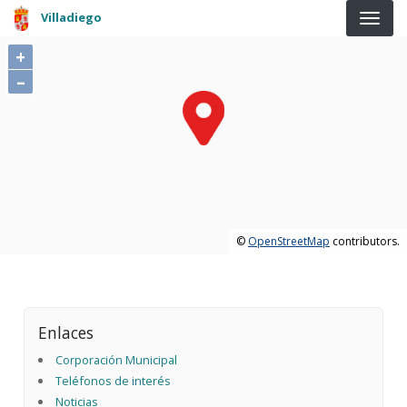
Pasar al contenido principal
Villadiego
+
–
©
OpenStreetMap
contributors.
Enlaces
Corporación Municipal
Teléfonos de interés
Noticias