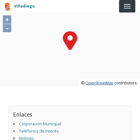
Pasar al contenido principal
Villadiego
+
–
©
OpenStreetMap
contributors.
Enlaces
Corporación Municipal
Teléfonos de interés
Noticias