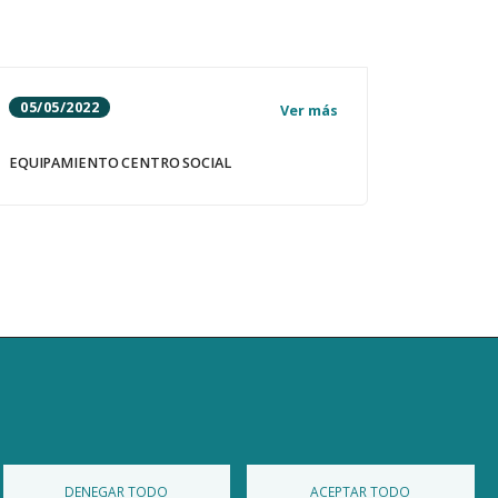
05/05/2022
Ver más
EQUIPAMIENTO CENTRO SOCIAL
Primera página
Página anterior
Page
Page
Page
Pági
Pag
Diputación de Burgos
Mapa Web
Iniciar Sesión
DENEGAR TODO
ACEPTAR TODO