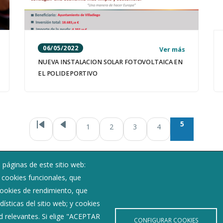
06/05/2022
Ver más
NUEVA INSTALACION SOLAR FOTOVOLTAICA EN
EL POLIDEPORTIVO
Paginación
5
1
2
3
4
 páginas de este sitio web:
Noticias
; cookies funcionales, que
Eventos
 cookies de rendimiento, que
Corporación Municipal
ísticas del sitio web; y cookies
Teléfonos de interés
d relevantes. Si elige "ACEPTAR
CONFIGURAR COOKIES