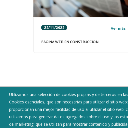
22/11/2022
Ver más
PÁGINA WEB EN CONSTRUCCIÓN
Utilizamos una selección de cookies propias y de terceros en las
Ayuntamiento de Villadiego
Cookies esenciales, que son necesarias para utilizar el sitio web
:
Plaza Mayor nº 1 - 09120
proporcionan una mejor facilidad de uso al utilizar el sitio web;
:
947 36 17 00
utilizamos para generar datos agregados sobre el uso y las estad
:
villadiego@diputaciondeburgos.net
de marketing, que se utilizan para mostrar contenido y publicida